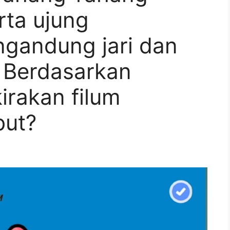
erta ujung
ngandung jari dan
. Berdasarkan
kirakan filum
but?