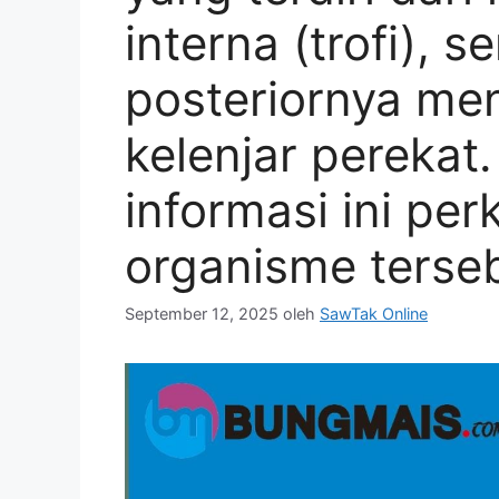
interna (trofi), s
posteriornya me
kelenjar perekat
informasi ini per
organisme terse
September 12, 2025
oleh
SawTak Online