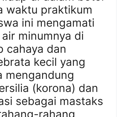
a waktu praktikum
iswa ini mengamati
 air minumnya di
p cahaya dan
brata kecil yang
ya mengandung
rsilia (korona) dan
kasi sebagai mastaks
i rahang-rahang