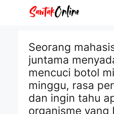
Langsung
ke
isi
Seorang mahasis
juntama menyada
mencuci botol m
minggu, rasa pe
dan ingin tahu 
organisme yang h