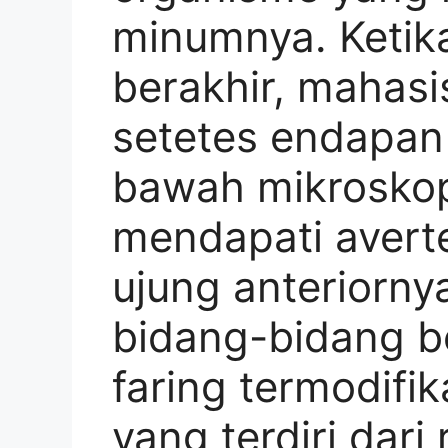
minumnya. Ketik
berakhir, mahas
setetes endapan
bawah mikrosko
mendapati averte
ujung anteriorn
bidang-bidang be
faring termodifi
yang terdiri dar