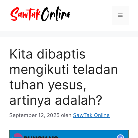
Langsung
ke
Menu
isi
Kita dibaptis
mengikuti teladan
tuhan yesus,
artinya adalah?
September 12, 2025
oleh
SawTak Online