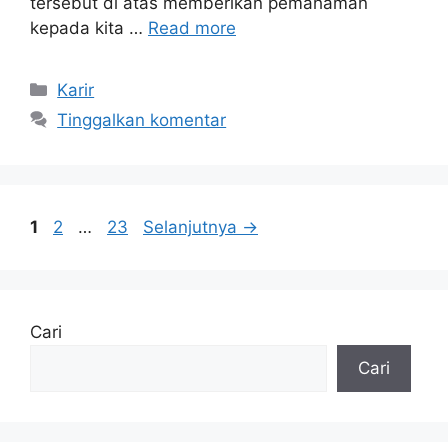
tersebut di atas memberikan pemahaman
kepada kita …
Read more
Kategori
Karir
Tinggalkan komentar
Halaman
Halaman
Halaman
1
2
…
23
Selanjutnya
→
Cari
Cari