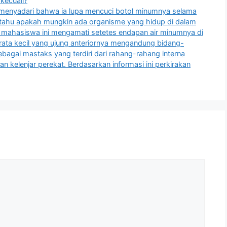
 kecuali?
menyadari bahwa ia lupa mencuci botol minumnya selama
 tahu apakah mungkin ada organisme yang hidup di dalam
, mahasiswa ini mengamati setetes endapan air minumnya di
ta kecil yang ujung anteriornya mengandung bidang-
sebagai mastaks yang terdiri dari rahang-rahang interna
dan kelenjar perekat. Berdasarkan informasi ini perkirakan