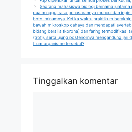
Atp diperlukan untuk semua proses berikut ini,
Seorang mahasiswa biologi bernama juntama 
dua minggu, rasa penasarannya muncul dan ingin
botol minumnya. Ketika waktu praktikum berakhir
bawah mikroskop cahaya dan mendapati avertebra
bidang bersilia (korona) dan faring termodifikasi 
(trofi), serta ujung posteriornya mengandung jari 
filum organisme tersebut?
Tinggalkan komentar
Komentar