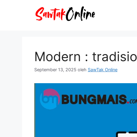
Langsung
ke
isi
Modern : tradisi
September 13, 2025
oleh
SawTak Online