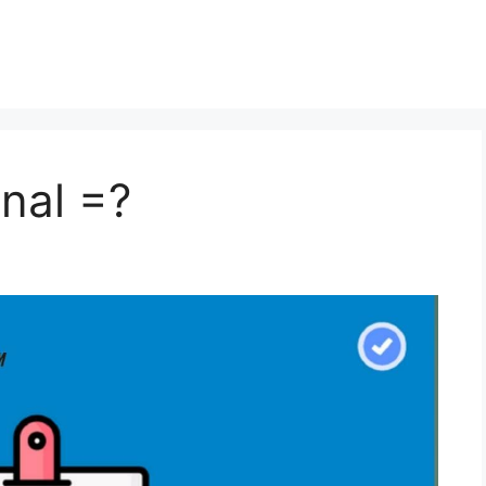
onal =?