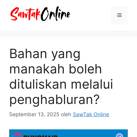
Langsung
ke
Menu
isi
Bahan yang
manakah boleh
dituliskan melalui
penghabluran?
September 13, 2025
oleh
SawTak Online