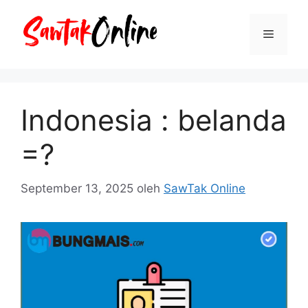
Langsung
ke
Menu
isi
Indonesia : belanda
=?
September 13, 2025
oleh
SawTak Online