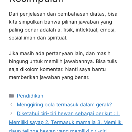
Dari penjelasan dan pembahasan diatas, bisa
kita simpulkan bahwa pilihan jawaban yang
paling benar adalah a. fisik, intlektual, emosi,
sosial,iman dan spiritual.
Jika masih ada pertanyaan lain, dan masih
bingung untuk memilih jawabannya. Bisa tulis
saja dikolom komentar. Nanti saya bantu
memberikan jawaban yang benar.
Kategori
Pendidikan
Menggiring bola termasuk dalam gerak?
Diketahui ciri-ciri hewan sebagai berikut : 1.
Memiliki sayap 2. Termasuk mamalia 3. Memiliki
daun telinga hewan yang memiliki ciri-ciri