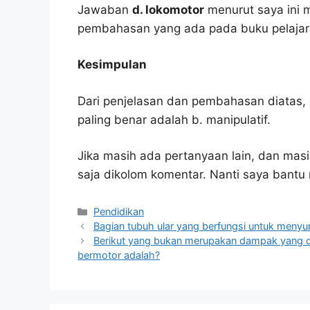
Jawaban
d. lokomotor
menurut saya ini 
pembahasan yang ada pada buku pelajar
Kesimpulan
Dari penjelasan dan pembahasan diatas, 
paling benar adalah b. manipulatif.
Jika masih ada pertanyaan lain, dan masi
saja dikolom komentar. Nanti saya bant
Kategori
Pendidikan
Bagian tubuh ular yang berfungsi untuk menyun
Berikut yang bukan merupakan dampak yang d
bermotor adalah?