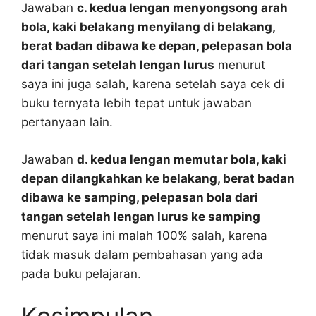
Jawaban
c. kedua lengan menyongsong arah
bola, kaki belakang menyilang di belakang,
berat badan dibawa ke depan, pelepasan bola
dari tangan setelah lengan lurus
menurut
saya ini juga salah, karena setelah saya cek di
buku ternyata lebih tepat untuk jawaban
pertanyaan lain.
Jawaban
d. kedua lengan memutar bola, kaki
depan dilangkahkan ke belakang, berat badan
dibawa ke samping, pelepasan bola dari
tangan setelah lengan lurus ke samping
menurut saya ini malah 100% salah, karena
tidak masuk dalam pembahasan yang ada
pada buku pelajaran.