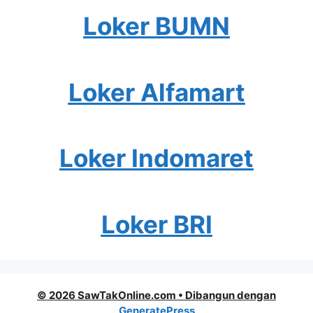
Loker BUMN
Loker Alfamart
Loker Indomaret
Loker BRI
© 2026 SawTakOnline.com
• Dibangun dengan
GeneratePress