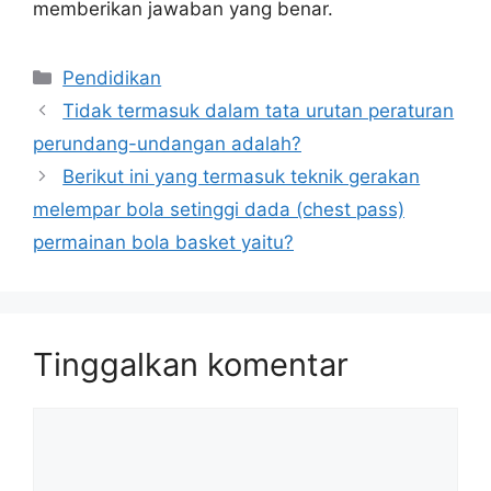
memberikan jawaban yang benar.
Kategori
Pendidikan
Tidak termasuk dalam tata urutan peraturan
perundang-undangan adalah?
Berikut ini yang termasuk teknik gerakan
melempar bola setinggi dada (chest pass)
permainan bola basket yaitu?
Tinggalkan komentar
Komentar