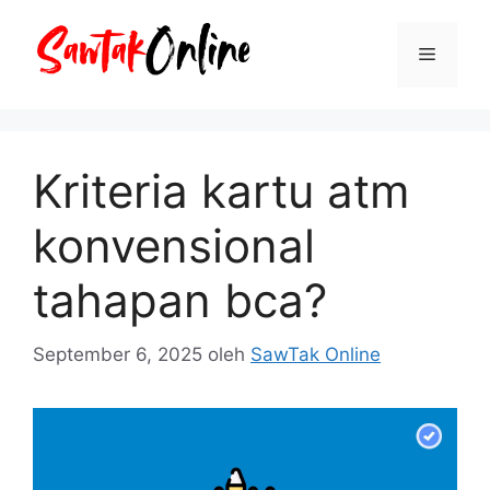
Langsung
ke
Menu
isi
Kriteria kartu atm
konvensional
tahapan bca?
September 6, 2025
oleh
SawTak Online