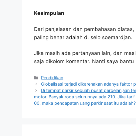
Kesimpulan
Dari penjelasan dan pembahasan diatas, 
paling benar adalah d. selo soemardjan.
Jika masih ada pertanyaan lain, dan masi
saja dikolom komentar. Nanti saya bant
Kategori
Pendidikan
Globalisasi terjadi dikarenakan adanya faktor
Di tempat parkir sebuah pusat perbelanjaan te
motor. Banyak roda seluruhnya ada 210. Jika tarif
00, maka pendapatan uang parkir saat itu adalah?