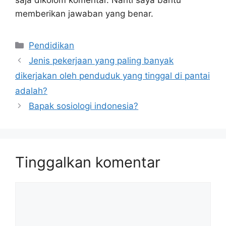
memberikan jawaban yang benar.
Kategori
Pendidikan
Jenis pekerjaan yang paling banyak
dikerjakan oleh penduduk yang tinggal di pantai
adalah?
Bapak sosiologi indonesia?
Tinggalkan komentar
Komentar