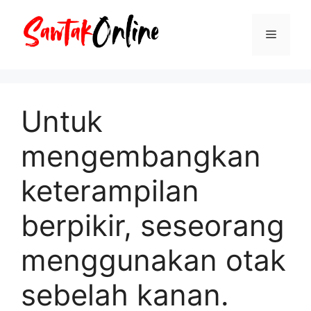
Langsung
ke
Menu
isi
Untuk
mengembangkan
keterampilan
berpikir, seseorang
menggunakan otak
sebelah kanan.