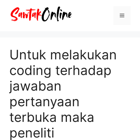
Langsung
ke
Menu
isi
Untuk melakukan
coding terhadap
jawaban
pertanyaan
terbuka maka
peneliti