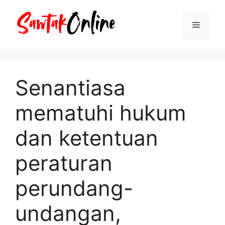
Langsung
ke
Menu
isi
Senantiasa
mematuhi hukum
dan ketentuan
peraturan
perundang-
undangan,