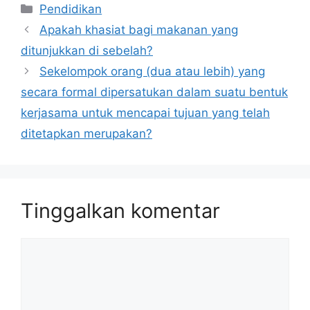
Kategori
Pendidikan
Apakah khasiat bagi makanan yang
ditunjukkan di sebelah?
Sekelompok orang (dua atau lebih) yang
secara formal dipersatukan dalam suatu bentuk
kerjasama untuk mencapai tujuan yang telah
ditetapkan merupakan?
Tinggalkan komentar
Komentar