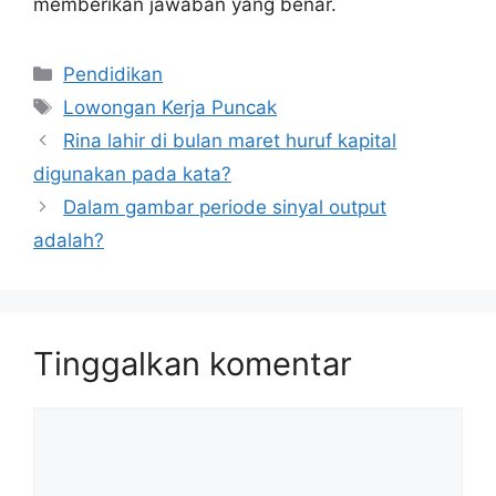
memberikan jawaban yang benar.
Kategori
Pendidikan
Tag
Lowongan Kerja Puncak
Rina lahir di bulan maret huruf kapital
digunakan pada kata?
Dalam gambar periode sinyal output
adalah?
Tinggalkan komentar
Komentar