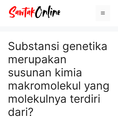
Langsung
ke
Menu
isi
Substansi genetika
merupakan
susunan kimia
makromolekul yang
molekulnya terdiri
dari?