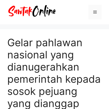
Langsung
ke
Menu
isi
Gelar pahlawan
nasional yang
dianugerahkan
pemerintah kepada
sosok pejuang
yang dianggap