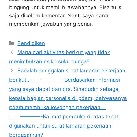
bingung untuk memilih jawabannya. Bisa tulis
saja dikolom komentar. Nanti saya bantu
memberikan jawaban yang benar.
Kategori
Pendidikan
Mana dari aktivitas berikut yang tidak
menimbulkan risiko suku bunga?
Bacalah penggalan surat lamaran pekerjaan
berikut.. ——————-Berdasarkan informasi
yang saya dapat dari drs. Sihabudin sebagai
kepala bagian personalia di pdam, bahwasanya
pdam membuka lowongan pekerjaan …
——————-Kalimat pembuka di atas tepat
digunakan untuk surat lamaran pekerjaan
berdasarkan?