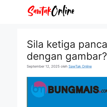
Langsung
ke
isi
Sila ketiga panc
dengan gambar?
September 12, 2025
oleh
SawTak Online