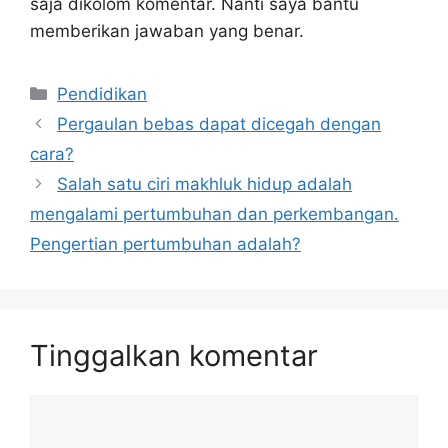
saja dikolom komentar. Nanti saya bantu
memberikan jawaban yang benar.
Kategori
Pendidikan
Pergaulan bebas dapat dicegah dengan
cara?
Salah satu ciri makhluk hidup adalah
mengalami pertumbuhan dan perkembangan.
Pengertian pertumbuhan adalah?
Tinggalkan komentar
Komentar