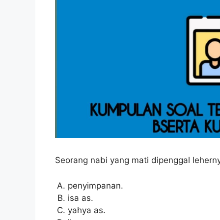
Seorang nabi yang mati dipenggal lehern
penyimpanan.
isa as.
yahya as.