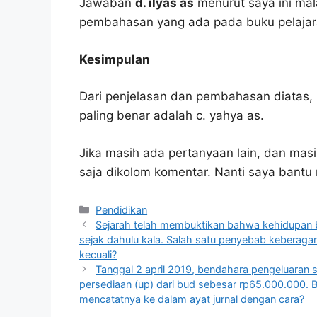
Jawaban
d. ilyas as
menurut saya ini mal
pembahasan yang ada pada buku pelajar
Kesimpulan
Dari penjelasan dan pembahasan diatas, 
paling benar adalah c. yahya as.
Jika masih ada pertanyaan lain, dan masi
saja dikolom komentar. Nanti saya bant
Kategori
Pendidikan
Sejarah telah membuktikan bahwa kehidupan b
sejak dahulu kala. Salah satu penyebab keberaga
kecuali?
Tanggal 2 april 2019, bendahara pengeluaran
persediaan (up) dari bud sebesar rp65.000.000. B
mencatatnya ke dalam ayat jurnal dengan cara?