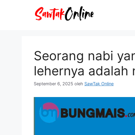
Langsung
ke
isi
Seorang nabi ya
lehernya adalah 
September 6, 2025
oleh
SawTak Online