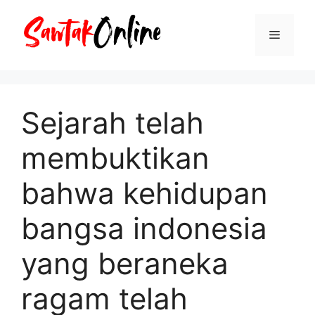
Langsung
ke
Menu
isi
Sejarah telah
membuktikan
bahwa kehidupan
bangsa indonesia
yang beraneka
ragam telah