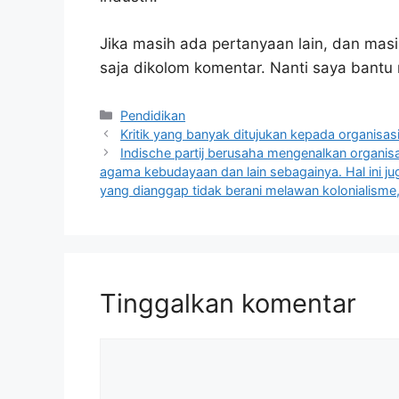
Jika masih ada pertanyaan lain, dan masi
saja dikolom komentar. Nanti saya bant
Kategori
Pendidikan
Kritik yang banyak ditujukan kepada organisas
Indische partij berusaha mengenalkan organi
agama kebudayaan dan lain sebagainya. Hal ini ju
yang dianggap tidak berani melawan kolonialisme,
Tinggalkan komentar
Komentar