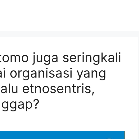
utomo juga seringkali
i organisasi yang
lalu etnosentris,
nggap?