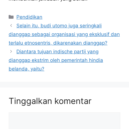
Kategori
Pendidikan
Selain itu, budi utomo juga seringkali
dianggap sebagai organisasi yang eksklusif dan
terlalu etnosentris, dikarenakan dianggap?
Diantara tujuan indische partij yang
dianggap ekstrim oleh pemerintah hindia
belanda, yaitu?
Tinggalkan komentar
Komentar