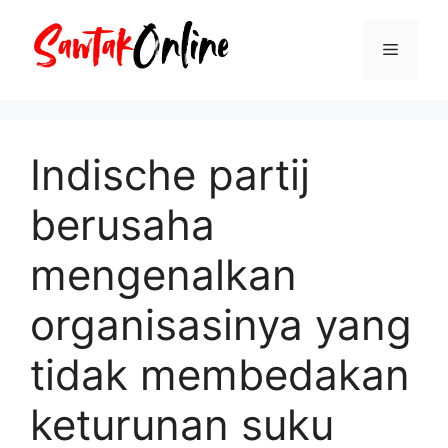
Langsung
ke
Menu
isi
Indische partij
berusaha
mengenalkan
organisasinya yang
tidak membedakan
keturunan suku