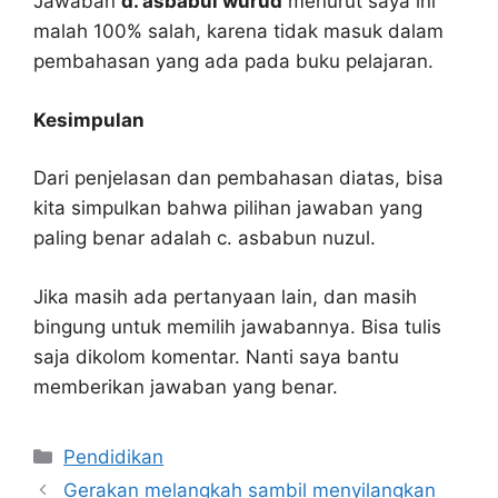
Jawaban
d. asbabul wurud
menurut saya ini
malah 100% salah, karena tidak masuk dalam
pembahasan yang ada pada buku pelajaran.
Kesimpulan
Dari penjelasan dan pembahasan diatas, bisa
kita simpulkan bahwa pilihan jawaban yang
paling benar adalah c. asbabun nuzul.
Jika masih ada pertanyaan lain, dan masih
bingung untuk memilih jawabannya. Bisa tulis
saja dikolom komentar. Nanti saya bantu
memberikan jawaban yang benar.
Kategori
Pendidikan
Gerakan melangkah sambil menyilangkan