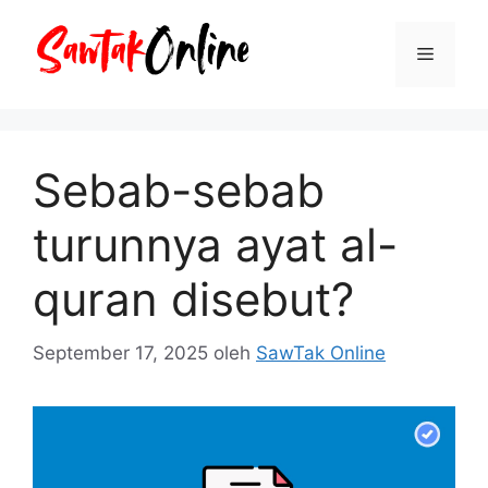
Langsung
ke
Menu
isi
Sebab-sebab
turunnya ayat al-
quran disebut?
September 17, 2025
oleh
SawTak Online