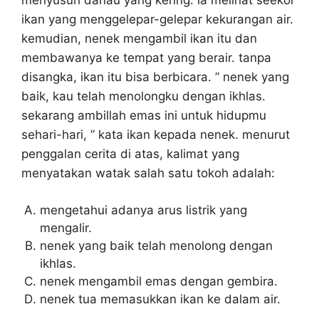
menyusuri danau yang kering. ia melihat seekor
ikan yang menggelepar-gelepar kekurangan air.
kemudian, nenek mengambil ikan itu dan
membawanya ke tempat yang berair. tanpa
disangka, ikan itu bisa berbicara. ” nenek yang
baik, kau telah menolongku dengan ikhlas.
sekarang ambillah emas ini untuk hidupmu
sehari-hari, ” kata ikan kepada nenek. menurut
penggalan cerita di atas, kalimat yang
menyatakan watak salah satu tokoh adalah:
mengetahui adanya arus listrik yang
mengalir.
nenek yang baik telah menolong dengan
ikhlas.
nenek mengambil emas dengan gembira.
nenek tua memasukkan ikan ke dalam air.