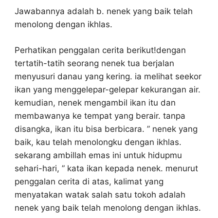
Jawabannya adalah b. nenek yang baik telah
menolong dengan ikhlas.
Perhatikan penggalan cerita berikut!dengan
tertatih-tatih seorang nenek tua berjalan
menyusuri danau yang kering. ia melihat seekor
ikan yang menggelepar-gelepar kekurangan air.
kemudian, nenek mengambil ikan itu dan
membawanya ke tempat yang berair. tanpa
disangka, ikan itu bisa berbicara. ” nenek yang
baik, kau telah menolongku dengan ikhlas.
sekarang ambillah emas ini untuk hidupmu
sehari-hari, ” kata ikan kepada nenek. menurut
penggalan cerita di atas, kalimat yang
menyatakan watak salah satu tokoh adalah
nenek yang baik telah menolong dengan ikhlas.