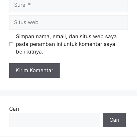
Surel
Situs
web
Simpan nama, email, dan situs web saya
pada peramban ini untuk komentar saya
berikutnya.
Cari
Cari