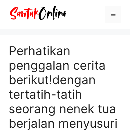
Langsung
ke
Menu
isi
Perhatikan
penggalan cerita
berikut!dengan
tertatih-tatih
seorang nenek tua
berjalan menyusuri