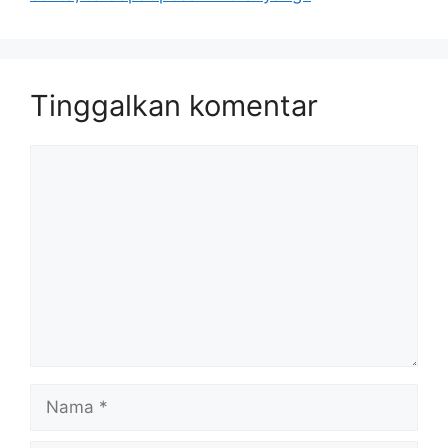
Tinggalkan komentar
Komentar
Nama