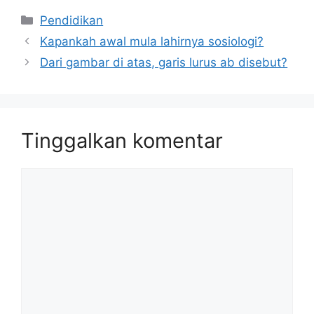
Kategori
Pendidikan
Kapankah awal mula lahirnya sosiologi?
Dari gambar di atas, garis lurus ab disebut?
Tinggalkan komentar
Komentar