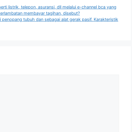
i listrik, telepon, asuransi, dll melalui e-channel bca yang
terlambatan membayar tagihan, disebut?
 penopang tubuh dan sebagai alat gerak pasif. Karakteristik