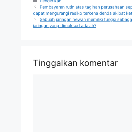
Kategori
Pendidikan
Pembayaran rutin atas tagihan perusahaan sepert
dapat mengurangi resiko terkena denda akibat ke
Sebuah jaringan hewan memiliki fungsi sebagai
jaringan yang dimaksud adalah?
Tinggalkan komentar
Komentar