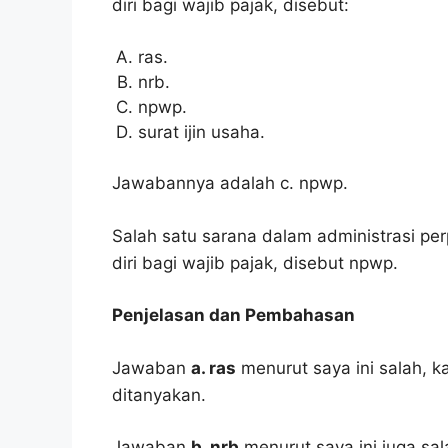
diri bagi wajib pajak, disebut:
ras.
nrb.
npwp.
surat ijin usaha.
Jawabannya adalah c. npwp.
Salah satu sarana dalam administrasi pe
diri bagi wajib pajak, disebut npwp.
Penjelasan dan Pembahasan
Jawaban
a. ras
menurut saya ini salah, 
ditanyakan.
Jawaban
b. nrb
menurut saya ini juga sal