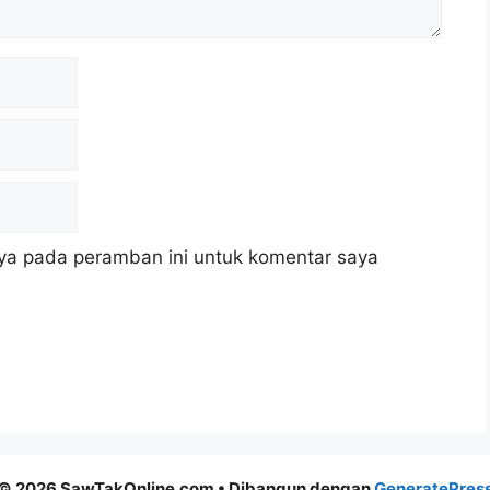
ya pada peramban ini untuk komentar saya
© 2026 SawTakOnline.com
• Dibangun dengan
GeneratePres