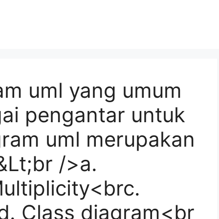
ram uml yang umum
ai pengantar untuk
gram uml merupakan
&Lt;br />a.
ultiplicity<brc.
d. Class diagram<br