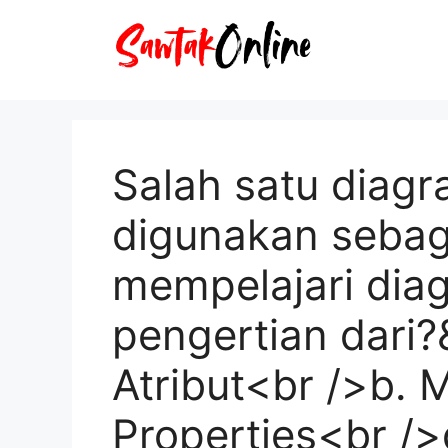
Langsung
ke
isi
Salah satu diag
digunakan sebag
mempelajari dia
pengertian dari?
Atribut<br />b. M
Properties<br />