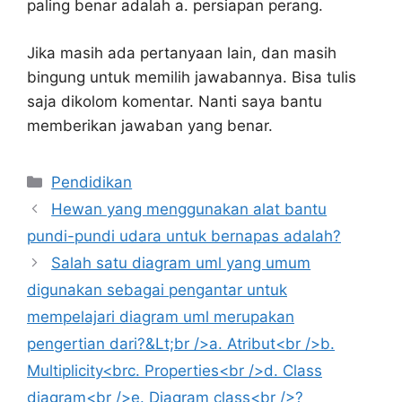
paling benar adalah a. persiapan perang.
Jika masih ada pertanyaan lain, dan masih
bingung untuk memilih jawabannya. Bisa tulis
saja dikolom komentar. Nanti saya bantu
memberikan jawaban yang benar.
Kategori
Pendidikan
Hewan yang menggunakan alat bantu
pundi-pundi udara untuk bernapas adalah?
Salah satu diagram uml yang umum
digunakan sebagai pengantar untuk
mempelajari diagram uml merupakan
pengertian dari?&Lt;br />a. Atribut<br />b.
Multiplicity<brc. Properties<br />d. Class
diagram<br />e. Diagram class<br />?