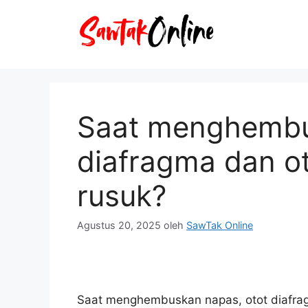
Langsung
ke
isi
Saat menghembu
diafragma dan ot
rusuk?
Agustus 20, 2025
oleh
SawTak Online
Saat menghembuskan napas, otot diafrag