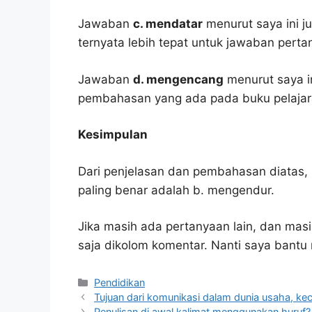
Jawaban
c. mendatar
menurut saya ini ju
ternyata lebih tepat untuk jawaban pertan
Jawaban
d. mengencang
menurut saya i
pembahasan yang ada pada buku pelajar
Kesimpulan
Dari penjelasan dan pembahasan diatas, 
paling benar adalah b. mengendur.
Jika masih ada pertanyaan lain, dan masi
saja dikolom komentar. Nanti saya bant
Kategori
Pendidikan
Tujuan dari komunikasi dalam dunia usaha, kec
Penulisan di awal kalimat menggunakan huruf?