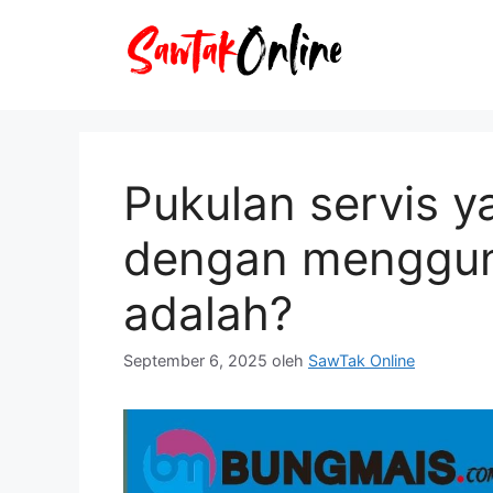
Langsung
ke
isi
Pukulan servis y
dengan menggun
adalah?
September 6, 2025
oleh
SawTak Online