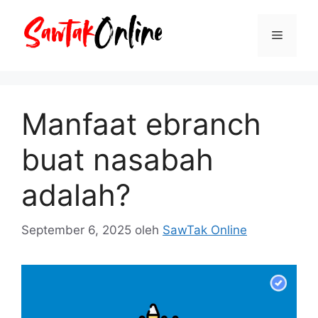
Langsung
ke
Menu
isi
Manfaat ebranch
buat nasabah
adalah?
September 6, 2025
oleh
SawTak Online