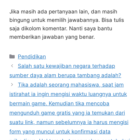
Jika masih ada pertanyaan lain, dan masih
bingung untuk memilih jawabannya. Bisa tulis
saja dikolom komentar. Nanti saya bantu
memberikan jawaban yang benar.
Kategori
Pendidikan
Salah satu kewajiban negara terhadap
sumber daya alam berupa tambang adalah?
Tika adalah seorang mahasiswa, saat jam
istirahat ia ingin mengisi waktu luangnya untuk
bermain game. Kemudian tika mencoba
mengunduh game gratis yang ia temukan dari
suatu link, namun sebelumnya ia harus mengisi
form yang muncul untuk konfirmasi data