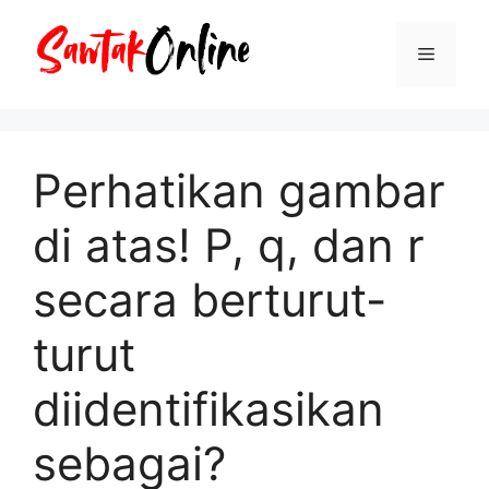
Langsung
ke
Menu
isi
Perhatikan gambar
di atas! P, q, dan r
secara berturut-
turut
diidentifikasikan
sebagai?