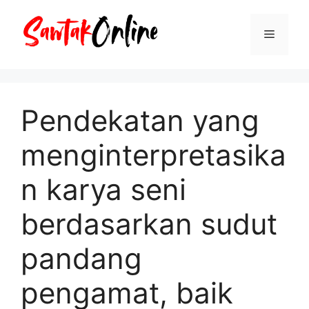
Langsung
ke
Menu
isi
Pendekatan yang
menginterpretasika
n karya seni
berdasarkan sudut
pandang
pengamat, baik