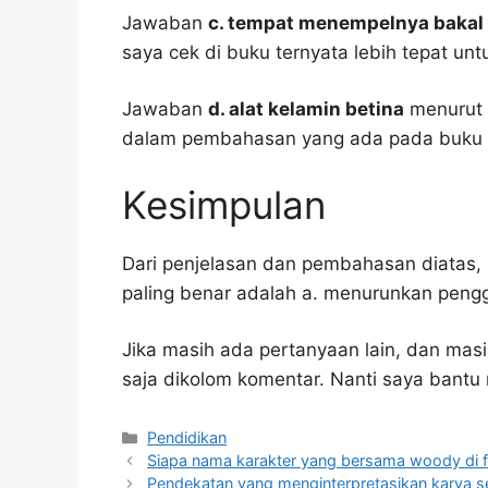
Jawaban
c. tempat menempelnya bakal b
saya cek di buku ternyata lebih tepat un
Jawaban
d. alat kelamin betina
menurut 
dalam pembahasan yang ada pada buku p
Kesimpulan
Dari penjelasan dan pembahasan diatas, 
paling benar adalah a. menurunkan pengg
Jika masih ada pertanyaan lain, dan masi
saja dikolom komentar. Nanti saya bant
Kategori
Pendidikan
Siapa nama karakter yang bersama woody di fi
Pendekatan yang menginterpretasikan karya s