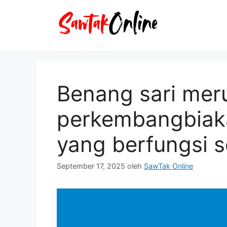
Langsung
ke
isi
Benang sari mer
perkembangbiak
yang berfungsi 
September 17, 2025
oleh
SawTak Online