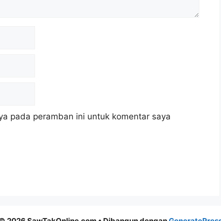
ya pada peramban ini untuk komentar saya
© 2026 SawTakOnline.com
• Dibangun dengan
GeneratePres