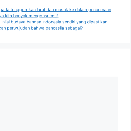
 pada tenggorokan larut dan masuk ke dalam pencernaan
nya kita banyak mengonsumsi?
ai-nilai budaya bangsa indonesia sendiri yang dipastikan
kan perwujudan bahwa pancasila sebagai?