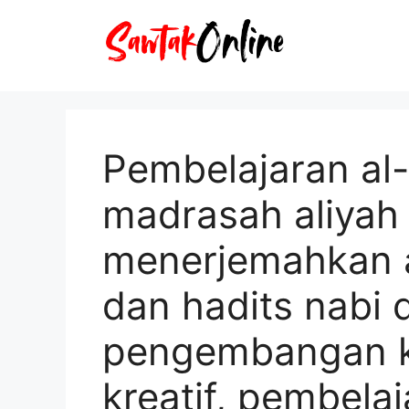
Langsung
ke
isi
Pembelajaran al-
madrasah aliyah
menerjemahkan a
dan hadits nabi 
pengembangan k
kreatif, pembela