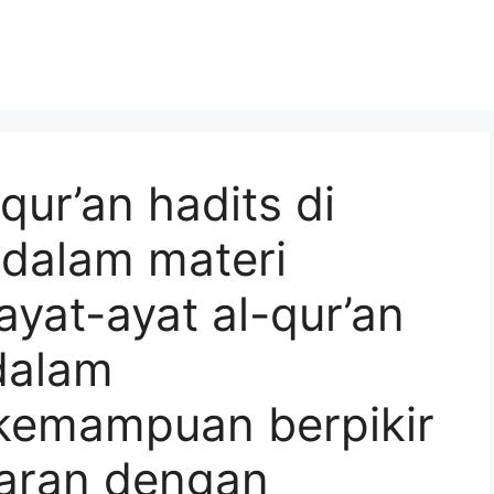
qur’an hadits di
 dalam materi
yat-ayat al-qur’an
dalam
emampuan berpikir
jaran dengan