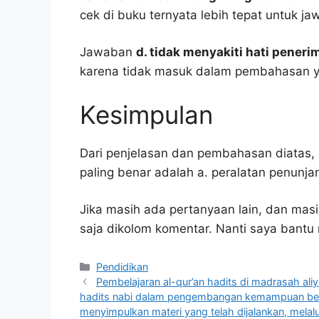
cek di buku ternyata lebih tepat untuk ja
Jawaban
d. tidak menyakiti hati pener
karena tidak masuk dalam pembahasan y
Kesimpulan
Dari penjelasan dan pembahasan diatas, 
paling benar adalah a. peralatan penunja
Jika masih ada pertanyaan lain, dan masi
saja dikolom komentar. Nanti saya bant
Kategori
Pendidikan
Pembelajaran al-qur’an hadits di madrasah al
hadits nabi dalam pengembangan kemampuan berp
menyimpulkan materi yang telah dijalankan, melalu