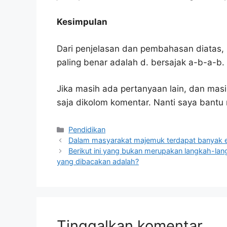
Kesimpulan
Dari penjelasan dan pembahasan diatas, 
paling benar adalah d. bersajak a-b-a-b.
Jika masih ada pertanyaan lain, dan masi
saja dikolom komentar. Nanti saya bant
Kategori
Pendidikan
Dalam masyarakat majemuk terdapat banyak et
Berikut ini yang bukan merupakan langkah-lan
yang dibacakan adalah?
Tinggalkan komentar