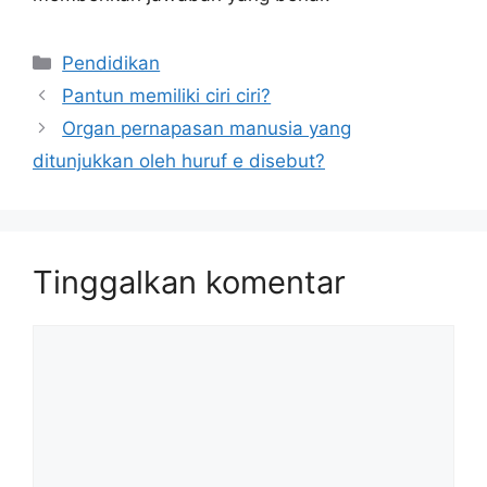
Kategori
Pendidikan
Pantun memiliki ciri ciri?
Organ pernapasan manusia yang
ditunjukkan oleh huruf e disebut?
Tinggalkan komentar
Komentar