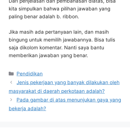
Dari penjelasan dan pembahasan diatas, bisa
kita simpulkan bahwa pilihan jawaban yang
paling benar adalah b. ribbon.
Jika masih ada pertanyaan lain, dan masih
bingung untuk memilih jawabannya. Bisa tulis
saja dikolom komentar. Nanti saya bantu
memberikan jawaban yang benar.
Kategori
Pendidikan
Jenis pekerjaan yang banyak dilakukan oleh
masyarakat di daerah perkotaan adalah?
Pada gambar di atas menunjukan gaya yang
bekerja adalah?