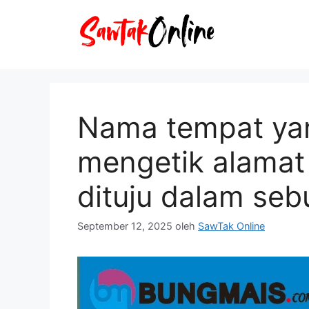
Langsung
ke
isi
Nama tempat ya
mengetik alamat
dituju dalam se
September 12, 2025
oleh
SawTak Online