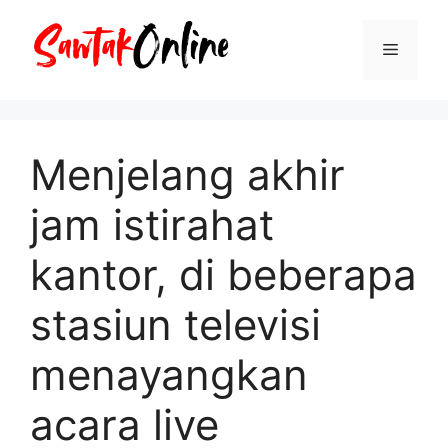
Langsung
ke
Menu
isi
Menjelang akhir
jam istirahat
kantor, di beberapa
stasiun televisi
menayangkan
acara live