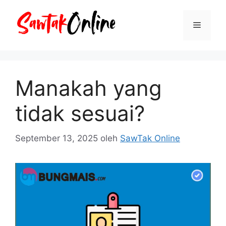
Langsung
ke
Menu
isi
Manakah yang
tidak sesuai?
September 13, 2025
oleh
SawTak Online