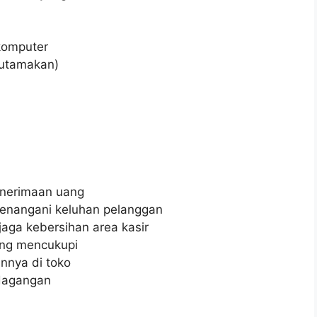
komputer
iutamakan)
enerimaan uang
enangani keluhan pelanggan
ga kebersihan area kasir
ng mencukupi
nnya di toko
dagangan