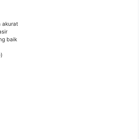
 akurat
sir
ng baik
)